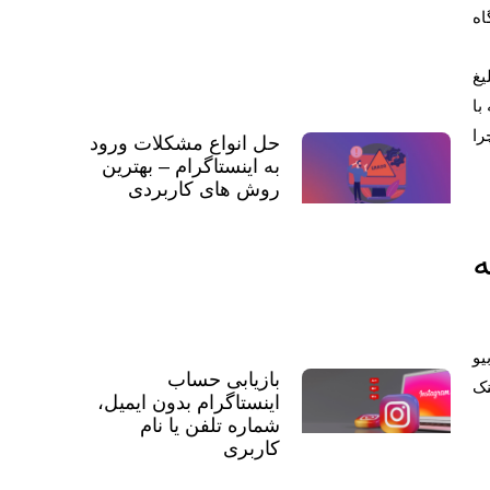
اه
یغ
با
را
حل انواع مشکلات ورود
به اینستاگرام – بهترین
روش های کاربردی
li مواجه
 بیو
بازیابی حساب
نک
اینستاگرام بدون ایمیل،
شماره تلفن یا نام
کاربری