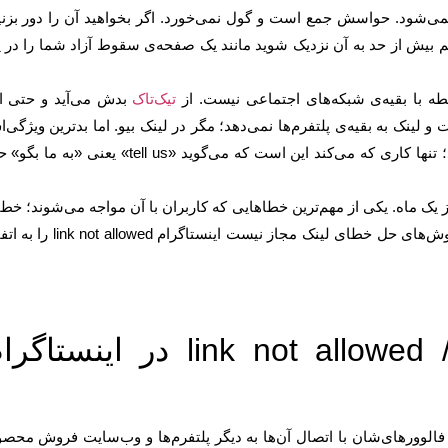
ی‌شود. حواسش جمع است و گول نمی‌خورد. اگر بخواهید آن را دور بزنی
 بیش از حد به آن نزدیک شوید مانند یک صفحه‌ی سقوط آزاد شما را در 
طه با بقیه‌ی شبکه‌های اجتماعی نیست. از
تیک‌تاک
بدش می‌آید و حتی ا
و لینک به بقیه‌ی پلتفرم‌ها نمی‌دهد؛ مگر در لینک بیو. اما بدترین ویژگی‌
همان کوآلای درون‌اش است. وقتی به مشکلی برمی‌خورید؛ تنها کاری که می‌کند این است که می‌گوید «tell us» یعنی «به
 یک ماه. یکی از مهم‌ترین خطاهایی که کاربران با آن مواجه می‌شوند؛ خط
لینک مجاز نیست / link not allowed است. در این نوشته روش‌های حل خطای لینک مجاز نیست اینستاگرام 
خطای لینک مجاز نیست / link not allowed در اینستا
ا فالوورهای‌شان با اتصال آن‌ها به دیگر پلتفرم‌ها و وب‌سایت فروش محص