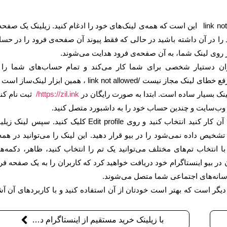
ساده‌ترین راه برای رفع خطای لینک مجاز نیست / link not allowed این است که همه‌ی لینک‌های خود را ادغام کنید. زیلینک یک صف
ود را در آن داشته باشید در حالی که فقط پیوند آن صفحه‌ی فرود را در حس
بر روی لینک شما، به آن صفحه‌ی فرود هدایت می‌شوند.
نوان دستیار شخصی برای شما کار می‌کند و تمام حساب‌های شما را 
مخاطبان‌تان معرفی می‌کند. به علاوه بهترین راه حل برای رفع خطای لینک مجاز نیست /link not allowed ، همین ابزار لینک‌
زیلینک بسیار ساده است. ابتدا به صورت رایگان در
https://zil.ink/
ثبت نام کنی
ک وب‌سایت و چندین حساب خود را به داشبورد متصل کنید.
در مرحله‌ی دوم، پروفایل اینستاگرامی را که می‌خواهید با آن کار کنید انتخاب کنید و روی Edit profile کلیک کنید. سپس ل
خیص داده نمی‌شود را در بیو قرار دهید. این لینک را می‌توانید در همه
ا انتخاب تم‌های مختلف می‌توانید یک تم را انتخاب کنید، ظاهر، دکمه‌ها
 در بیو اینستاگرام خود دریافت خواهید کرد که کاربران را به یک صفحه فر
 رسانه‌های اجتماعی شما متصل می‌شوند.
 دیگر است که بهتر است خودتان از آن استفاده کنید و با کاربردهای آن آش
با زیلینک خرید مستقیم از اینستاگرام داشته باشید