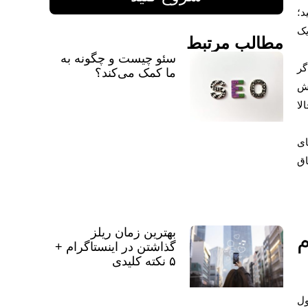
د؛
یک
مطالب مرتبط
سئو چیست و چگونه به
گر
ما کمک می‌کند؟
اش
 ما بگو» حالا
ای
link not allowed را به اتفاق
بهترین زمان ریلز
گرام
گذاشتن در اینستاگرام +
۵ نکته کلیدی
ول