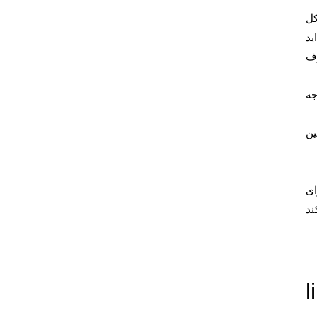
کل
اید
رف
جه
ر دهید. هم‌چنین
ای
کند
link not