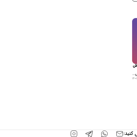
وش
...
 کنید: