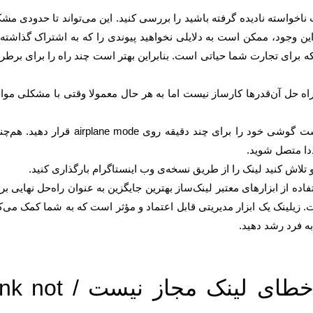
ناخواسته نادیده گرفته باشید را بررسی کنید. این می‌تواند تا حدودی مش
 link not allowed را حل کند. با این وجود، ممکن است به دلایلی نخواهید پیوندی را که به اشتراک گذاشته‌
ه برای تجارت شما حیاتی است. بنابراین بهتر است چند راه را برای برط
راه حل آن‌قدرها کارساز نیست اما به هر حال معمولا وقتی با مشکلی موا
شاید IP شما موقتا بلاک شده باشد. بنابراین بد نیست گوشی خود را برای چند دقیقه روی airplane mode قرا
دا متصل شوید.
فاده از ابزارهای معتبر لینک‌ساز بهترین جایگزین به عنوان راه‌حل نهایی بر
 لینک مجاز نیست / link not allowed است. زیلینک یک ابزار مدیریتی قابل اعتماد و مؤثر است که به شما کمک می‌
به فرد رشد دهید.
چگونه از زلینک برای رفع خطای لینک مجاز نیست / 